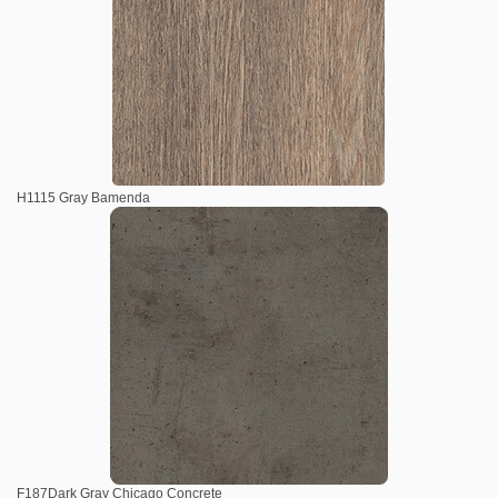
H1115 Gray Bamenda
F187Dark Gray Chicago Concrete