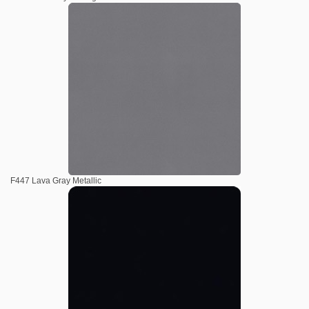
F447 Lava Gray Metallic