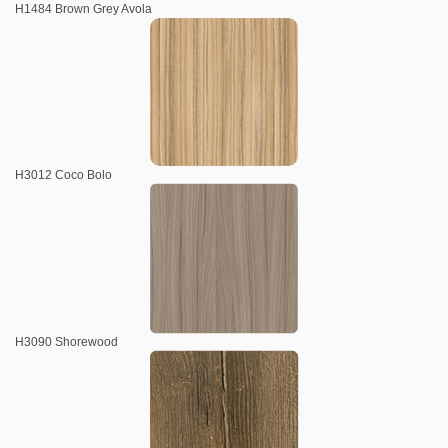
H1484 Brown Grey Avola
H3012 Coco Bolo
H3090 Shorewood